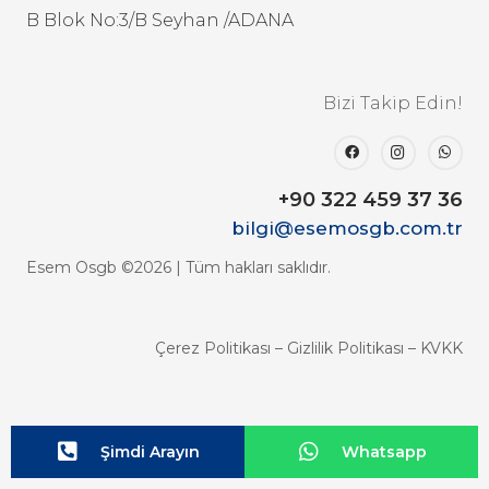
B Blok No:3/B Seyhan /ADANA
Bizi Takip Edin!
+90 322 459 37 36
bilgi@esemosgb.com.tr
Esem Osgb ©2026 | Tüm hakları saklıdır.
Çerez Politikası
–
Gizlilik Politikası
–
KVKK
Şimdi Arayın
Whatsapp
Online Teklif İste
Whatsapp Hattı