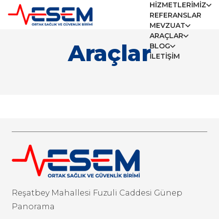
HIZMETLERIMIZ
REFERANSLAR
MEVZUAT
ARAÇLAR
Araçlar
BLOG
İLETIŞIM
Reşatbey Mahallesi Fuzuli Caddesi Günep
Panorama