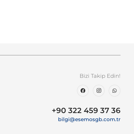
Bizi Takip Edin!
+90 322 459 37 36
bilgi@esemosgb.com.tr