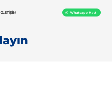
OG
İLETIŞIM
Whatsapp Hattı
layın