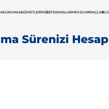
FA
KURUMSAL
HIZMETLERIMIZ
REFERANSLAR
MEVZUAT
ARAÇLAR
BL
şma Sürenizi Hesap