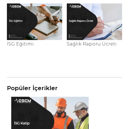
İSG Eğitimi
Sağlık Raporu Ücreti
İ
Popüler İçerikler