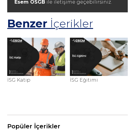
Esem OSGB
ile iletişime geçebilirsiniz.
Benzer
İçerikler
İSG Katip
İSG Eğitimi
İ
Popüler İçerikler