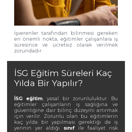
İşverenler tarafından bilinmesi gereken
en önemli nokta, eğitimler çalışanlara iş
süresince ve ücretsiz olarak verilmek
zorundadır.
İSG Eğitim Süreleri Kaç
Yılda Bir Yapılır?
İSG eğitim
, yasal bir zorunluluktur. Bu
eğitimler çalışanların iş sağlığına ve
güvenliğine dair bilinç düzeyini artırmak
için verilir. Zorunlu olan bu eğitimlerin
kaç yılda bir yapılması gerektiği de iş
yerinin yer aldığı
sınıf
ile faaliyet risk