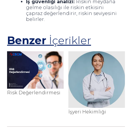
İş güvenliği analizi:
Riskin meydana
gelme olasılığı ile riskin etkisini
çapraz değerlendirir, riskin seviyesini
belirler.
Benzer
İçerikler
İ
Risk Değerlendirmesi
S
İşyeri Hekimliği