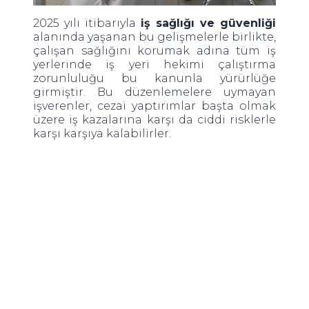
2025 yılı itibarıyla
iş sağlığı ve güvenliği
alanında yaşanan bu gelişmelerle birlikte,
çalışan sağlığını korumak adına tüm iş
yerlerinde iş yeri hekimi çalıştırma
zorunluluğu bu kanunla yürürlüğe
girmiştir. Bu düzenlemelere uymayan
işverenler, cezai yaptırımlar başta olmak
üzere iş kazalarına karşı da ciddi risklerle
karşı karşıya kalabilirler.
İş Yeri Hekimi Çalıştırma Zorunluluğu
Nedir?
İş yeri hekimi çalıştırma zorunluluğu
nedir sorusu, işveren ve insan
kaynaklarında çalışan kişilerin yanıt
aradığı konulardan biridir. İş yerlerinde iş
yeri hekimi bulundurma zorunluluğu, 6331
sayılı iş sağlığı ve güvenliği kanunu
kapsamında yasal bir çerçeveye