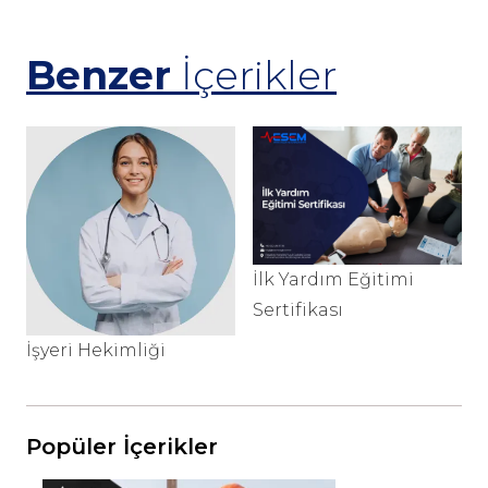
Benzer
İçerikler
İ
İlk Yardım Eğitimi
S
Sertifikası
İşyeri Hekimliği
Popüler İçerikler