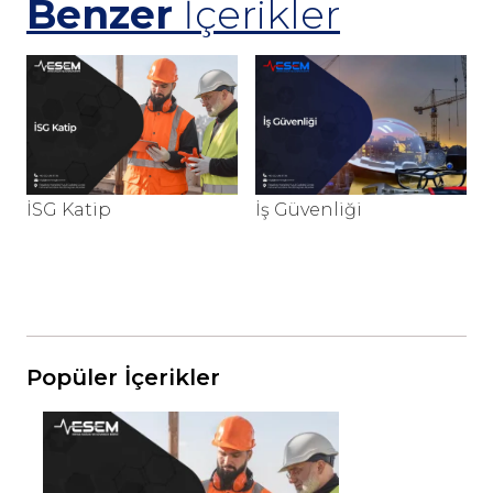
Benzer
İçerikler
İSG Katip
İş Güvenliği
İ
Popüler İçerikler