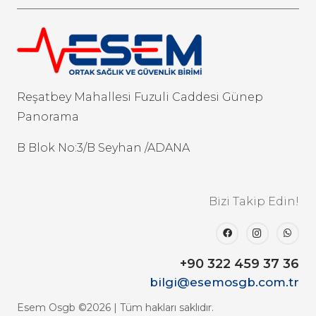
Reşatbey Mahallesi Fuzuli Caddesi Günep
Panorama
B Blok No:3/B Seyhan /ADANA
Bizi Takip Edin!
+90 322 459 37 36
bilgi@esemosgb.com.tr
Esem Osgb ©2026 | Tüm hakları saklıdır.